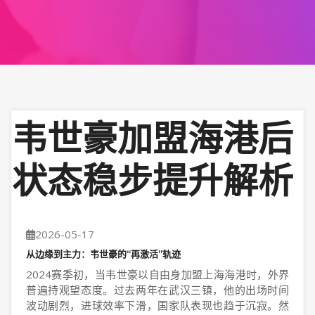
韦世豪加盟海港后
状态稳步提升解析
2026-05-17
从边缘到主力：韦世豪的“再激活”轨迹
2024赛季初，当韦世豪以自由身加盟上海海港时，外界
普遍持观望态度。过去两年在武汉三镇，他的出场时间
波动剧烈，进球效率下滑，国家队表现也趋于沉寂。然