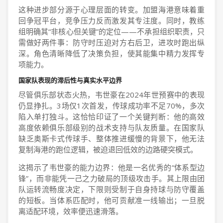
这种进步部分源于心理层面的转变。加盟海港意味着重
回争冠平台，竞争压力反而激发其专注度。同时，教练
组明确其“非核心但关键”的定位——不承担组织职责，只
需做好两件事：防守时压迫对方右后卫，进攻时跑出纵
深。角色清晰降低了决策负担，使其能集中精力发挥专
项能力。
国家队表现的滞后性与真实水平边界
尽管俱乐部状态火热，韦世豪在2024年世预赛中的表现
仍显挣扎。3场仅1次首发，传球成功率不足70%，多次
陷入单打独斗。这恰恰印证了一个关键判断：他的高效
高度依赖俱乐部级别的战术支持与队友质量。在国家队
缺乏奥斯卡式传球手、整体推进缓慢的背景下，他无法
复制海港的跑位逻辑，被迫退回低效的边路硬突模式。
这揭示了韦世豪的能力边界：他是一名优秀的“体系型边
锋”，而非能凭一己之力破局的顶级攻击手。其上限由团
队运转流畅度决定，下限则受制于自身持球与防守覆盖
的短板。当体系匹配时，他可贡献准一线输出；一旦脱
离适配环境，效率便迅速滑落。