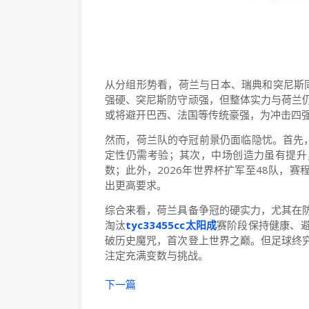
从分组形势看，荷兰与日本、瑞典和突尼斯
强硬、突尼斯防守顽强，但整体实力与荷兰
或将避开巴西、法国等传统豪强，为冲击四
然而，荷兰队的夺冠前景仍面临隐忧。首先，
定性仍需考验；其次，中场创造力虽有提升
数；此外，2026年世界杯扩军至48队，
出更高要求。
综合来看，荷兰具备争冠的硬实力，尤其在
淘汰
tyc33455cc太阳成
赛阶段保持健康、
破历史魔咒，首次登上世界之巅。但足球终
注定充满变数与挑战。
下一篇