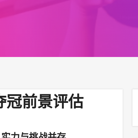
夺冠前景评估
：实力与挑战并存