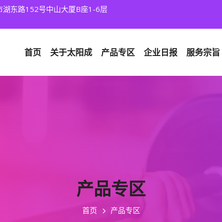
湖东路152号中山大厦B座1-6层
首页
关于
太阳成
产品专区
企业日报
服务宗旨
产品专区
首页
产品专区