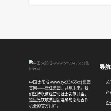
导航
中国·太阳成-www.tyc33455cc|集团
关
官网——责任集团，共赢未来。我
产
们坚持稳健经营与社会贡献并重，
这里是获取集团最准确动态与合作
企
机会的官方门户。