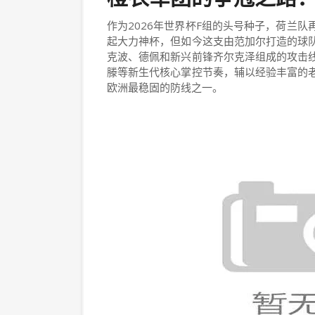
作为2026年世界杯F组的头号种子，荷兰
起大力神杯，但如今这支由范加尔打造的球
克波、德佩和新兴前锋齐尔克泽组成的攻击
滕等新生代核心掌控节奏，辅以经验丰富的
欧洲最稳固的防线之一。