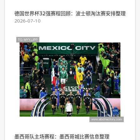
德国世界杯32强赛程回顾：波士顿淘汰赛安排整理
2026-07-10
墨西哥队主场赛程：墨西哥城比赛信息整理