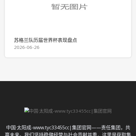
苏格兰队历届世界杯表现盘点
2026-06-26
中国·太阳成-www.tyc33455cc|集团官网——责任集团，共
赢未来。我们坚持稳健经营与社会贡献并重，这里是获取集