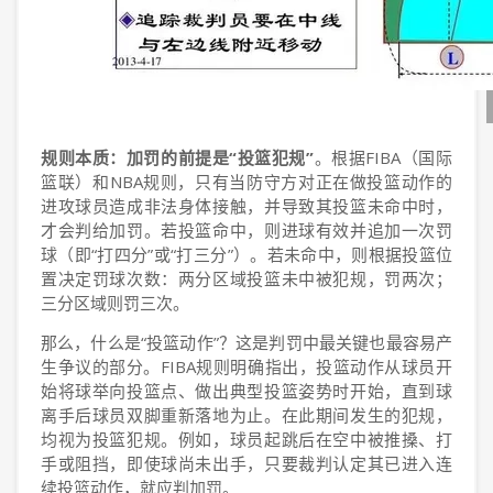
规则本质：加罚的前提是“投篮犯规”
。根据FIBA（国际
篮联）和NBA规则，只有当防守方对正在做投篮动作的
进攻球员造成非法身体接触，并导致其投篮未命中时，
才会判给加罚。若投篮命中，则进球有效并追加一次罚
球（即“打四分”或“打三分”）。若未命中，则根据投篮位
置决定罚球次数：两分区域投篮未中被犯规，罚两次；
三分区域则罚三次。
那么，什么是“投篮动作”？这是判罚中最关键也最容易产
生争议的部分。FIBA规则明确指出，投篮动作从球员开
始将球举向投篮点、做出典型投篮姿势时开始，直到球
离手后球员双脚重新落地为止。在此期间发生的犯规，
均视为投篮犯规。例如，球员起跳后在空中被推搡、打
手或阻挡，即使球尚未出手，只要裁判认定其已进入连
续投篮动作，就应判加罚。