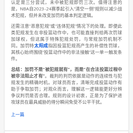
认定是三分尝试，未中被犯规即罚三次。值得注意的
是，NBA自2023-24赛季起引入“清空一侧”规则以减少战
术犯规，但并未改变加罚的基本判定逻辑。
还需注意“恶意犯规”或“违体犯规”情况下的处理。即便此
类犯规发生在非投篮动作中，也可能直接判给两次罚球
加球权，但这属于特殊犯规处罚，与常规加罚机制不
同。加罚特
太阳成
指因投篮犯规而产生的补偿性罚球，
其核心始终围绕“投篮动作中的非法接触”这一单一触发条
件。
总结：加罚不是“被犯规就有”，而是“在合法投篮过程中
被非法阻止才有”
。裁判的判罚依据是动作的连续性与犯
规发生的精确时机。对球员而言，清晰完成投篮动作有
助于争取加罚；对观众而言，理解这一逻辑能更好分辨
争议判罚是否合理。规则的设计初衷，正是为了保护进
攻球员在最具威胁的得分瞬间免受不公平干扰。
上一篇