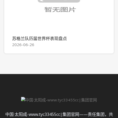
苏格兰队历届世界杯表现盘点
2026-06-26
中国·太阳成-www.tyc33455cc|集团官网——责任集团，共