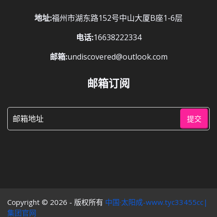
地址:
福州市湖东路152号中山大厦B座1-6层
电话:
16638222334
邮箱:
undiscovered@outlook.com
邮箱订阅
提交
Copyright © 2026 - 版权所有
中国·太阳成-www.tyc33455cc|
集团官网