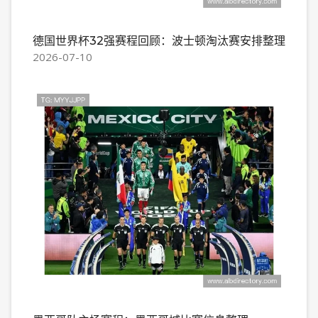
德国世界杯32强赛程回顾：波士顿淘汰赛安排整理
2026-07-10