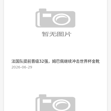
法国队提前晋级32强，姆巴佩继续冲击世界杯金靴
2026-06-29