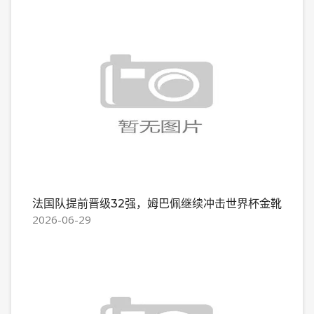
法国队提前晋级32强，姆巴佩继续冲击世界杯金靴
2026-06-29