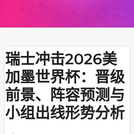
瑞士冲击2026美
加墨世界杯：晋级
前景、阵容预测与
小组出线形势分析