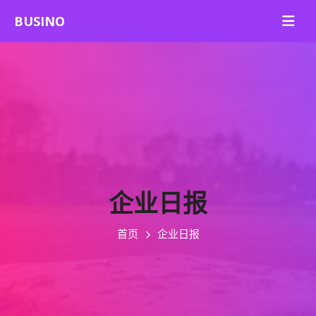
企业日报
首页
企业日报