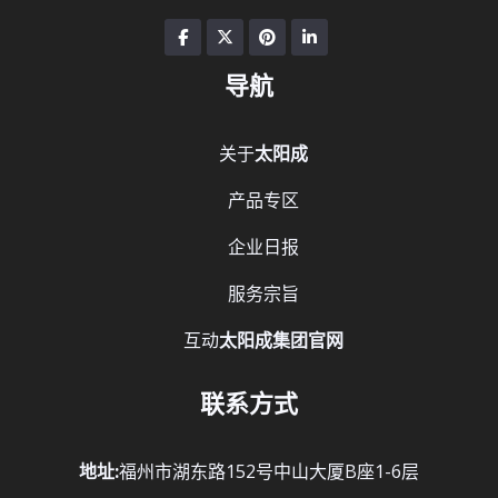
导航
关于
太阳成
产品专区
企业日报
服务宗旨
互动
太阳成集团官网
联系方式
地址:
福州市湖东路152号中山大厦B座1-6层