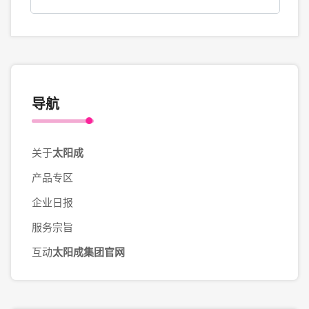
导航
关于
太阳成
产品专区
企业日报
服务宗旨
互动
太阳成集团官网