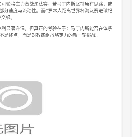
轮可轮换主力备战淘汰赛。若马丁内斯坚持原有思路，或
部分速度与流动性。而C罗本人距离世界杯淘汰赛进球纪
妙交织。
胜利显著升温，但真正的考验在于：马丁内斯能否在体系
响不是终点，而是对教练组战略定力的新一轮挑战。