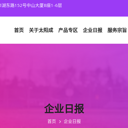
湖东路152号中山大厦B座1-6层
首页
关于
太阳成
产品专区
企业日报
服务宗旨
企业日报
首页
企业日报