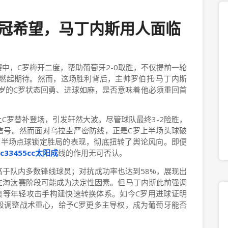
冠希望，马丁内斯用人面临
中，C罗梅开二度，帮助葡萄牙2-0取胜，不仅提前一轮
燃起期待。然而，这场胜利背后，主帅罗伯托·马丁内斯
岁的C罗状态回勇、进球如麻，是否意味着他必须重回首
C罗替补登场，引发轩然大波。尽管球队最终3-2险胜，
的信号。然而面对乌拉圭严密防线，正是C罗上半场头球破
下半场点球锁定胜局的表现，彻底扭转了舆论风向。即便
yc33455cc太阳成
线的作用无可否认。
，高于队内多数锋线球员；对抗成功率也达到58%，展现出
在淘汰赛阶段可能成为决定性因素。但马丁内斯此前强调
奥等年轻攻击手构建快速转换体系。如今C罗用进球证明
段调整战术重心，给予C罗更多主导权，成为葡萄牙能否