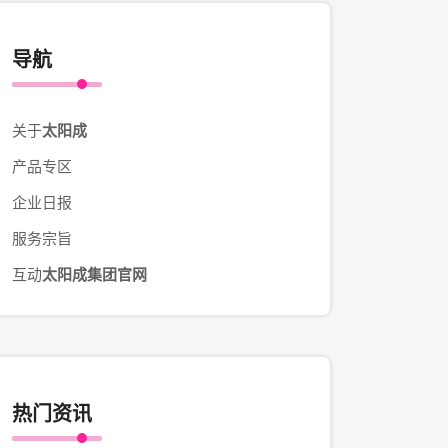
导航
关于
太阳成
产品专区
企业日报
服务宗旨
互动
太阳成集团官网
热门资讯