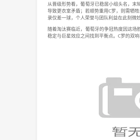
从晋级形势看，葡萄牙已稳居小组头名，末
导致更衣室矛盾；若顺势重用C罗，则需牺牲
录仅差一球，个人荣誉与团队利益在此刻微
随着淘汰赛临近，葡萄牙的争冠热度因这场
稳定与巨星效应之间找到平衡点。C罗的双