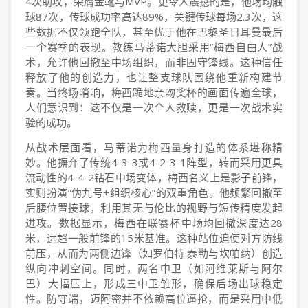
4次助攻，荣膺金靴与MVP。更令人震撼的是，他场均触
球87次，传球成功率高达89%，关键传球每场2.3次，这
些数据不仅领跑全队，甚至优于他在巴黎圣日耳曼最后
一个赛季的表现。教练马蒂诺大胆采用“梅西自由人”战
术，允许他回撤至中场组织，而非固守锋线。这种信任
释放了他的创造力，也让整支球队围绕他重新构建节
奏。当终场哨响，梅西跪地亲吻奖杯的画面传遍全球，
人们意识到：这不仅是一次个人救赎，更是一次战术实
验的成功。
从战术层面看，马蒂诺为梅西量身打造的体系堪称精
妙。他摒弃了传统4-3-3或4-2-3-1阵型，转而采用更具
流动性的4-4-2钻石中场变体，梅西名义上是影子前锋，
实则扮演“伪九号+组织核心”的双重角色。他频繁回撤至
后腰位置接球，利用其无与伦比的视野与短传精度发起
进攻。数据显示，梅西在联赛杯中场均回撤深度达28
米，远超一般前锋的15米基准。这种站位迫使对方防线
前压，从而为两侧边锋（如罗伯特·泰勒与坎帕纳）创造
纵向冲刺空间。同时，两名中卫（如阿维莱斯与阿尔
巴）大幅压上，形成三中卫雏形，确保后场出球稳定
性。防守端，迈阿密并不依赖高位逼抢，而是采用中低