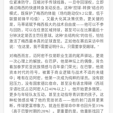
位紧凑防守，压缩对手传球线路，一旦夺回球权，立即
通过梅西的快速转身发动反击。这种“控球-转换”结合的
模式，既保护了梅西的体能（场均跑动仅9.2公里，低于
联盟前锋平均值），又最大化其决策优势。更关键的
是，马蒂诺赋予梅西极大的战术自由度——他可以不参
与回防，可以在任意区域持球，甚至可以在比赛最后十
分钟决定是否主罚任意球。这种“去结构化”的信任，恰恰
激活了梅西最本真的足球直觉。正如他在赛后采访中所
说：“在这里，我不需要证明什么，只需要享受踢球。”
对梅西而言，迈阿密不仅是职业生涯的尾声驿站，更是
一次心理上的解放。在巴萨，他是神坛上的偶像，背负
着加泰罗尼亚民族情感与百年豪门荣光；在巴黎，他是
资本时代的符号，被置于商业逻辑与战术不适的夹缝
中；唯有在迈阿密，他第一次成为纯粹的球员。没有欧
冠压力，没有国家德比宿命，甚至没有语言障碍（西班
牙语社区占迈阿密人口40%以上）。他开始更多微笑，
更多与年轻队友互动，甚至主动指导青训营的孩子。这
种松弛感反哺了他的竞技状态——他的射门选择更果
断，传球更富想象力，就连任意球命中率也回升至35%
（高于巴黎时期的28%）。更重要的是，他重新找回了