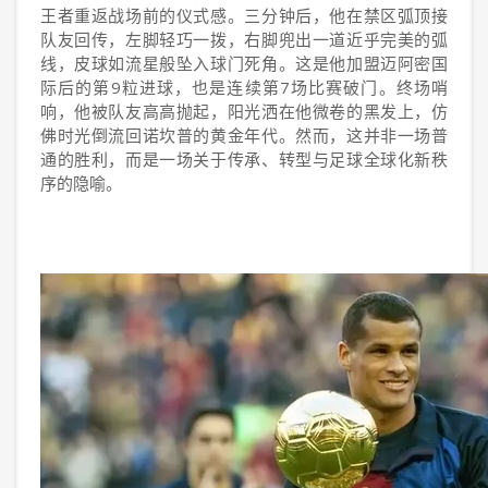
王者重返战场前的仪式感。三分钟后，他在禁区弧顶接
队友回传，左脚轻巧一拨，右脚兜出一道近乎完美的弧
线，皮球如流星般坠入球门死角。这是他加盟迈阿密国
际后的第9粒进球，也是连续第7场比赛破门。终场哨
响，他被队友高高抛起，阳光洒在他微卷的黑发上，仿
佛时光倒流回诺坎普的黄金年代。然而，这并非一场普
通的胜利，而是一场关于传承、转型与足球全球化新秩
序的隐喻。