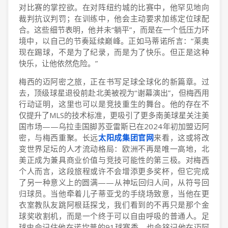
对比赛的掌控欲。在对阵纽约城的比赛中，他罕见地向
裁判抗议判罚；在训练中，他会主动要求加练定位球配
合。这些细节表明，他并未“躺平”，而是在一个低压力环
境中，以自己的节奏延续巅峰。正如马蒂诺所言：“莱奥
现在踢球，不是为了纪录，而是为了快乐。但正是这种
快乐，让他依然危险。”
梅西的迈阿密之旅，正在书写足球全球化的新篇章。过
去，顶级球星退役前赴北美被视为“谢幕演出”，但梅西用
行动证明，这里也可以是竞技重生的舞台。他的存在不
仅提升了MLS的技术标准，更吸引了更多南美球星关注美
国市场——乌拉圭国脚苏亚雷斯已在2024年初加盟迈阿
密，与梅西重聚。长远
太阳成集团官网
来看，这或将改
变世界足坛的人才流动格局：欧洲不再是唯一高地，北
美正成为兼具商业价值与竞技可能性的第三极。对梅西
个人而言，这段旅程或许不会增添更多奖杯，但它完成
了另一种意义上的圆满——从神坛回归人间，从符号回
归球员。当他牵着儿子蒂亚戈的手绕场致意，当他在更
衣室教队友跳阿根廷探戈，我们看到的不再只是那个金
球奖收割机，而是一个终于可以自由呼吸的普通人。足
球史会记住他在诺坎普的91球赛季，也会铭记他在迈阿