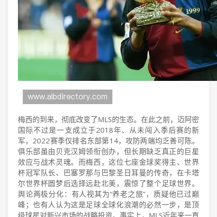
梅西的到来，彻底改变了MLS的生态。在此之前，迈阿密
国际不过是一支成立于2018年、从未闯入季后赛的新
军，2022赛季仅排名东部第14，攻防两端均乏善可陈。
俱乐部虽由贝克汉姆领衔创办，但长期缺乏真正的巨星
效应与战术灵魂。而梅西，这位七座金球奖得主、世界
杯冠军队长、巴塞罗那与巴黎圣日耳曼的传奇，在卡塔
尔世界杯圆梦后选择远赴北美，震惊了整个足球世界。
舆论两极分化：有人视其为“养老之旅”，质疑他已过巅
峰；也有人认为这是足球全球化浪潮的必然一步，是顶
级球星对新兴市场的战略投资。事实上，MLS近年来一直