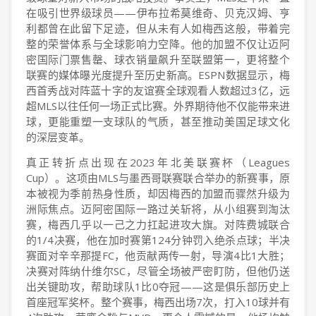
在吸引世界级球员——伊布拉希莫维奇、贝克汉姆、亨
利都曾在此留下足迹，但从未有人如梅西这般，带着完
整的荣誉体系与全球影响力空降。他的加盟不仅让迈阿
密国际门票售罄、球衣销量飙升至联盟第一，更将整个
联赛的媒体曝光度提升至历史新高。ESPN数据显示，梅
西首秀战对阵蓝十字的友谊赛全球观看人数超过3亿，远
超MLS以往任何一场正式比赛。外界期待他不仅能带来进
球，更能重塑一支球队的气质，甚至推动美国足球文化
的深层变革。
真正转折点出现在2023年北美联赛杯（Leagues
Cup）。这项由MLS与墨西哥联赛联合举办的新赛事，原
本被视为季前热身性质，却因梅西的加盟而骤然升级为
洲际焦点。迈阿密国际一路过关斩将，从小组赛到淘汰
赛，梅西几乎以一己之力扛起进攻大旗。对阵费城联合
的1/4决赛，他在加时赛第124分钟罚入绝杀点球；半决
赛面对辛辛那提FC，他贡献两传一射，导演4比1大胜；
决赛对阵纳什维尔SC，尽管全场被严密盯防，但他仍送
出关键助攻，帮助球队1比0夺冠——这是俱乐部历史上
首座冠军奖杯。整个赛事，梅西出场7次，打入10球并有