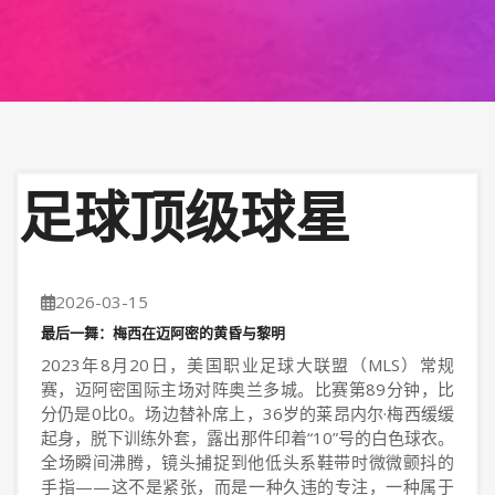
足球顶级球星
2026-03-15
最后一舞：梅西在迈阿密的黄昏与黎明
2023年8月20日，美国职业足球大联盟（MLS）常规
赛，迈阿密国际主场对阵奥兰多城。比赛第89分钟，比
分仍是0比0。场边替补席上，36岁的莱昂内尔·梅西缓缓
起身，脱下训练外套，露出那件印着“10”号的白色球衣。
全场瞬间沸腾，镜头捕捉到他低头系鞋带时微微颤抖的
手指——这不是紧张，而是一种久违的专注，一种属于