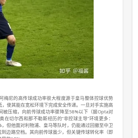
阿梅尼的高传球成功率很大程度源于皇马整体控球优势
低，使其能在宽松环境下完成安全传递。一旦对手实施高
被压缩，向前传球成功率骤降至58%以下（据Opta对
奥在切尔西和那不勒斯经历的“非控球主导”环境更多：
48%，但他面对利物浦、皇马等队时，仍能通过回撤至中卫
找到边路空档。其向前传球虽少，但关键传球转化率（即