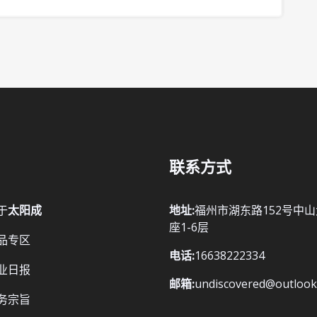
联系方式
于
太阳成
地址:
福州市湖东路152号中山
座1-6层
品专区
电话:
16638222334
业日报
邮箱:
undiscovered@outlook
务宗旨