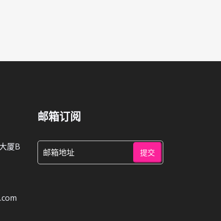
邮箱订阅
大厦B
提交
.com