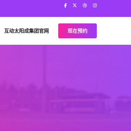
互动
太阳成集团官网
现在预约