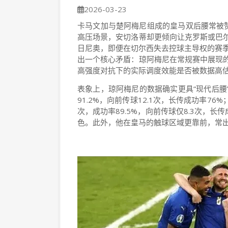
2026-03-23
卡马文加与楚阿梅尼组成的皇马双后腰常被赞
高压场景，安切洛蒂却更倾向让克罗斯或巴
日尼奥，即便在切尔西失去控球主导权的赛
出一个核心矛盾：琼阿梅尼在常规赛中展现
高强度对抗下的实际调度效能是否被数据高
表象上，琼阿梅尼的数据确实更具“现代后腰”气
91.2%，向前传球12.1次，长传成功率7
次，成功率89.5%，向前传球仅8.3次，长
色。此外，他在皇马的触球区域更靠前，常