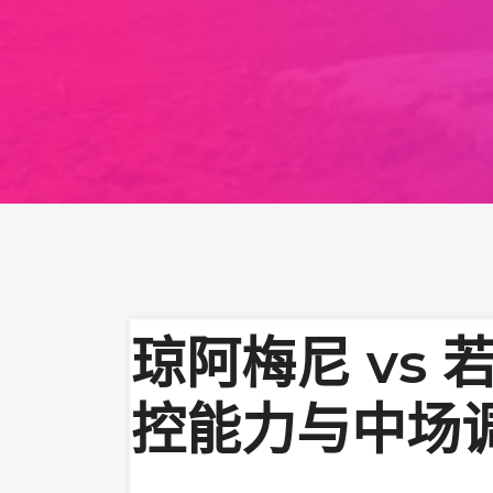
琼阿梅尼 vs
控能力与中场