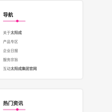
导航
关于
太阳成
产品专区
企业日报
服务宗旨
互动
太阳成集团官网
热门资讯