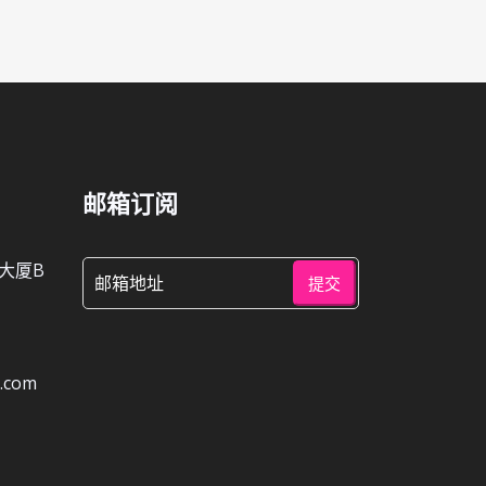
邮箱订阅
大厦B
提交
.com