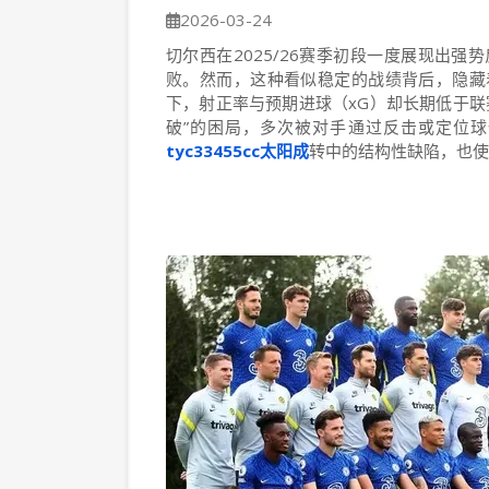
2026-03-24
切尔西在2025/26赛季初段一度展现出
败。然而，这种看似稳定的战绩背后，隐藏
下，射正率与预期进球（xG）却长期低于联
破”的困局，多次被对手通过反击或定位
tyc33455cc太阳成
转中的结构性缺陷，也使