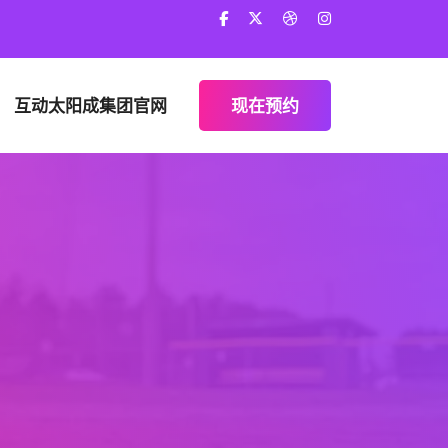
互动
太阳成集团官网
现在预约