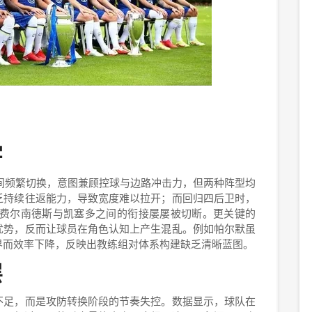
字
2-1之间频繁切换，意图兼顾控球与边路冲击力，但两种阵型均
乏持续往返能力，导致宽度难以拉开；而回归四后卫时，
·费尔南德斯与凯塞多之间的衔接屡屡被切断。更关键的
优势，反而让球员在角色认知上产生混乱。例如帕尔默虽
界而效率下降，反映出教练组对体系构建缺乏清晰蓝图。
层
不足，而是攻防转换阶段的节奏失控。数据显示，球队在