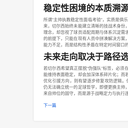
稳定性困境的本质溯
所谓“主帅执教稳定性面临考验”，实质是俱
来，切尔西始终未能建立清晰的技战术身份
理念，却忽视了球员适配周期与体系沉淀需
的前提下，只能在现有人员中拼凑解决方案
能力不足，而是结构性矛盾在特定时间窗口
未来走向取决于路径
若切尔西希望真正摆脱“伪强队”标签，必须
能维持表面稳定，却会加深体系碎片化；而
优化引援方向，则有望逐步修复攻防逻辑。值
仍无法确立统一的足球哲学，即便更换主帅
来自帅位的固守，而是源于战略定力与执行
下一篇